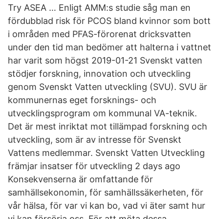
Try ASEA … Enligt AMM:s studie såg man en
fördubblad risk för PCOS bland kvinnor som bott
i områden med PFAS-förorenat dricksvatten
under den tid man bedömer att halterna i vattnet
har varit som högst 2019-01-21 Svenskt vatten
stödjer forskning, innovation och utveckling
genom Svenskt Vatten utveckling (SVU). SVU är
kommunernas eget forsknings- och
utvecklingsprogram om kommunal VA-teknik.
Det är mest inriktat mot tillämpad forskning och
utveckling, som är av intresse för Svenskt
Vattens medlemmar. Svenskt Vatten Utveckling
främjar insatser för utveckling 2 days ago
Konsekvenserna är omfattande för
samhällsekonomin, för samhällssäkerheten, för
vår hälsa, för var vi kan bo, vad vi äter samt hur
vi kan försörja oss. För att möta dessa