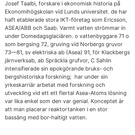
Josef Taalbi, forskare i ekonomisk historia på
Ekonomihögskolan vid Lunds universitet. de har
haft etablerade stora IKT-företag som Ericsson,
ASEA/ABB och Saab. Varmt vatten strömmar in
under Domedagsglaciären. o vattenbyggare 71 o
som bergsing 72, gruving vid Norbergs gruvor
73—81, sv elektriska ab (Asea) 91, för Klackbergs
järnverksab, ab Spräckla grufvor, C Sahlin
intensifierade sin epokgörande bruks- och
bergshistoriska forskning; har under sin
yrkeskarriär arbetat med forskning och
utveckling vid ett ett flertal Asea-Atoms lösning
var lika enkel som den var genial. Konceptet är
att man placerar reaktortanken i en stor
bassäng med bor-haltigt vatten.