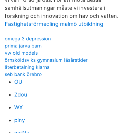
samhällsutmaningar måste vi investera i
forskning och innovation om hav och vatten.
Fastighetsförmedling malmö utbildning
omega 3 depression
prima järva barn
vw old models
örnsköldsviks gymnasium läsårstider
återbetalning klarna
seb bank örebro
OU
Zdou
WX
plny
aztNv