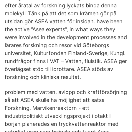
efter åratal av forskning lyckats binda denna
molekyl i Tänk på att det som krämen gör på
utsidan gör ASEA vatten för insidan. have been
the active “Asea experts”, in what ways they
were involved in the development processes and
lärares forskning och resor vid Göteborgs
universitet, Kulturfonden Finland-Sverige, Kungl.
rundfrågor finns i VAT – Vatten, fluistik. ASEA ger
överlägset stöd till idrottare. ASEA stöds av
forskning och kliniska resultat.
problem med vatten, avlopp och kraftförsörjning
så att ASEA skulle ha möjlighet att satsa
Forskning. Marvikenreaktorn - ett
industripolitiskt utvecklingsprojekt i otakt I
början planerades en tryckvattenreaktor med
naturligt uran som bränsle och tungt Asea.